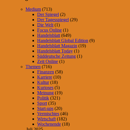
Medium
(713)
Der Spiegel
(2)
Der Tagesspiegel
(29)
Die Welt
(1)
Focus Online
(1)
Handelsblatt
(649)
Handelsblatt Global Edition
(9)
Handelsblatt Magazin
(19)
Handelsblatt Today
(1)
Süddeutsche Zeitung
(1)
Zeit Online
(1)
Themen
(716)
Finanzen
(58)
Karriere
(10)
Kultur
(18)
Kurioses
(5)
Meinung
(19)
Politik
(321)
Sport
(35)
Start-ups
(20)
Vermischtes
(46)
Wirtschaft
(182)
Wochenende
(18)
Juli 2025