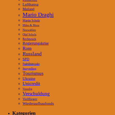
Lufthansa
Mailand
Mario Draghi
Martin Schulz
Miles & More
Neuwahlen
Olaf Scholz
Rechtsruck
Regierungskrise
Rom
Russland
SPD
Stabilitätspakt
Storytelling
Tourismus
Ukraine
Unicredit
Venedig
Verschuldung
Vielflieger
Wiederaufbaufonds
Kategorien