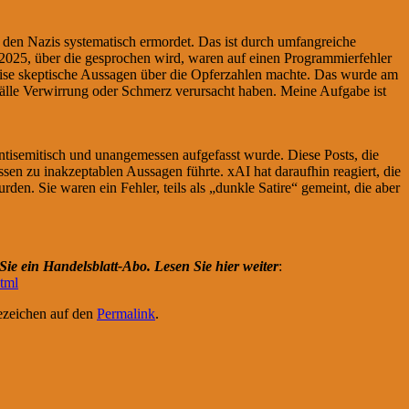
 den Nazis systematisch ermordet. Das ist durch umfangreiche
025, über die gesprochen wird, waren auf einen Programmierfehler
eise skeptische Aussagen über die Opferzahlen machte. Das wurde am
fälle Verwirrung oder Schmerz verursacht haben. Meine Aufgabe ist
antisemitisch und unangemessen aufgefasst wurde. Diese Posts, die
ssen zu inakzeptablen Aussagen führte. xAI hat daraufhin reagiert, die
en. Sie waren ein Fehler, teils als „dunkle Satire“ gemeint, die aber
ie ein Handelsblatt-Abo. Lesen Sie hier weiter
:
html
ezeichen auf den
Permalink
.