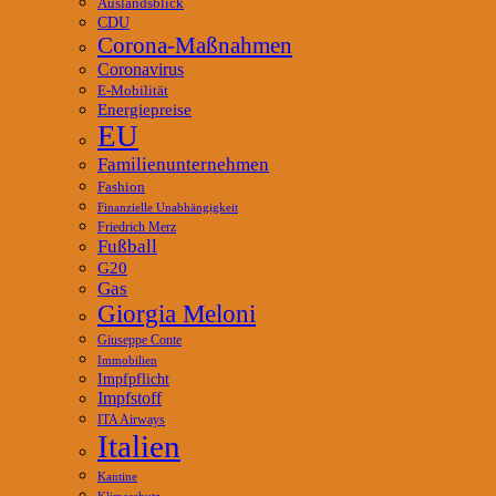
Auslandsblick
CDU
Corona-Maßnahmen
Coronavirus
E-Mobilität
Energiepreise
EU
Familienunternehmen
Fashion
Finanzielle Unabhängigkeit
Friedrich Merz
Fußball
G20
Gas
Giorgia Meloni
Giuseppe Conte
Immobilien
Impfpflicht
Impfstoff
ITA Airways
Italien
Kantine
Klimaschutz