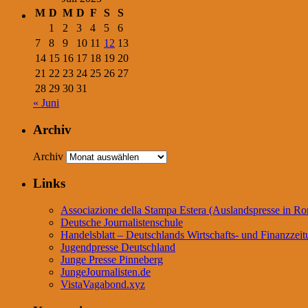
M
D
M
D
F
S
S
1
2
3
4
5
6
7
8
9
10
11
12
13
14
15
16
17
18
19
20
21
22
23
24
25
26
27
28
29
30
31
« Juni
Archiv
Archiv
Links
Associazione della Stampa Estera (Auslandspresse in R
Deutsche Journalistenschule
Handelsblatt – Deutschlands Wirtschafts- und Finanzzei
Jugendpresse Deutschland
Junge Presse Pinneberg
JungeJournalisten.de
VistaVagabond.xyz