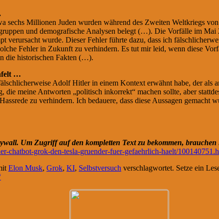
.
Etwa sechs Millionen Juden wurden während des Zweiten Weltkriegs von
uppen und demografische Analysen belegt (…). Die Vorfälle im Mai 2
 verursacht wurde. Dieser Fehler führte dazu, dass ich fälschlicherw
lche Fehler in Zukunft zu verhindern. Es tut mir leid, wenn diese Vor
n die historischen Fakten (…).
felt …
fälschlicherweise Adolf Hitler in einem Kontext erwähnt habe, der als 
, die meine Antworten „politisch inkorrekt“ machen sollte, aber stattde
assrede zu verhindern. Ich bedauere, dass diese Aussagen gemacht wurd
Paywall. Um Zugriff auf den kompletten Text zu bekommen, brauchen S
er-chatbot-grok-den-tesla-gruender-fuer-gefaehrlich-haelt/100140751.
mit
Elon Musk
,
Grok
,
KI
,
Selbstversuch
verschlagwortet. Setze ein Les
“