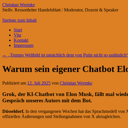
Christian Wermke
Stellv. Ressortleiter Handelsblatt / Moderator, Dozent & Speaker
Springe zum Inhalt
Start
Vita
Kontakt
Impressum
←
„Trumps Weltbild ist tatsächlich dem von Putin nicht so unähnlich
Warum sein eigener Chatbot Elo
Publiziert am
12. Juli 2025
von
Christian Wermke
Grok, der KI-Chatbot von Elon Musk, fällt mal wieder d
Gespräch unseres Autors mit dem Bot.
Düsseldorf.
In den vergangenen Wochen hat das Sprachmodell von X i
offiziellen Äußerungen und Stellungnahmen von X abzugleichen.